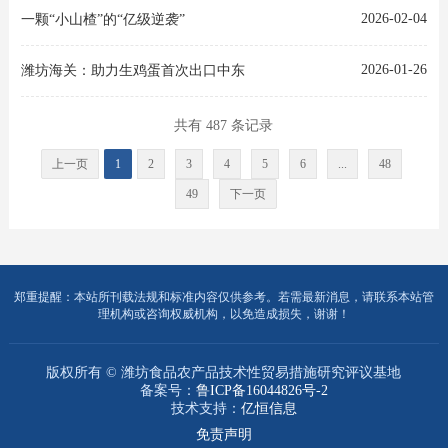
2026-02-04
一颗“小山楂”的“亿级逆袭”
2026-01-26
潍坊海关：助力生鸡蛋首次出口中东
共有 487 条记录
上一页
1
2
3
4
5
6
...
48
49
下一页
郑重提醒：本站所刊载法规和标准内容仅供参考。若需最新消息，请联系本站管
理机构或咨询权威机构，以免造成损失，谢谢！
版权所有 © 潍坊食品农产品技术性贸易措施研究评议基地
备案号：
鲁ICP备16044826号-2
技术支持：
亿恒信息
免责声明