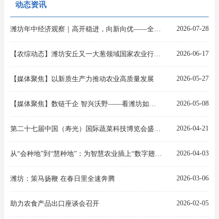
动态资讯
2026-07-28
潍坊年中经济观察｜高开稳进，向新向优——全市地区生产总值完成4320.5亿元、增长5.8%
2026-06-17
【农综动态】潍坊安丘又一大葱领域国家农业行业标准获批立项
2026-05-27
【媒体聚焦】以新质生产力推动农业高质量发展
2026-05-08
【媒体聚焦】数链千企 智兴沃野——看潍坊如何用“数”与“智”赋能农业全产业链升级
2026-04-21
第二十七届中国（寿光）国际蔬菜科技博览会盛大开幕
2026-04-03
从“会种地”到“慧种地”：为智慧农业插上“数字翅膀”
2026-03-06
潍坊：策马扬鞭 在春日里全速奔腾
2026-02-05
助力农食产品出口座谈会召开