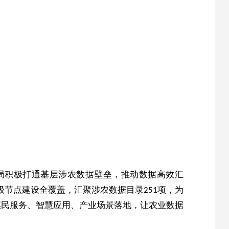
局积极打通基层涉农数据壁垒，推动数据高效汇
级节点建设全覆盖，汇聚涉农数据目录
251
项，为
惠民服务、智慧应用、产业场景落地，让农业数据