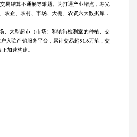
、交易结算不通畅等难题。为打通产业堵点，寿光
、农企、农村、市场、大棚、农资六大数据库，
场、大型超市（市场）和镇街检测室的种植、交
农户入驻产销服务平台，累计交易超
51.6
万笔，交
条正加速构建。