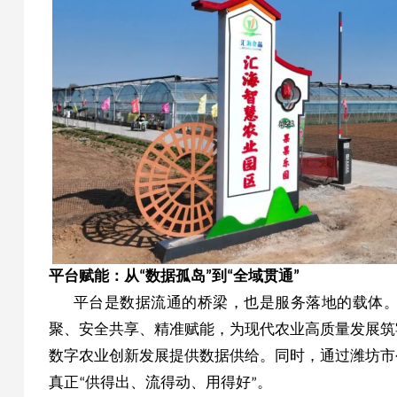
平台赋能：从
“
数据孤岛
”
到
“
全域贯通
”
平台是数据流通的桥梁，也是服务落地的载体
聚、安全共享、精准赋能，为现代农业高质量发展筑
数字农业创新发展提供数据供给。同时，通过潍坊市
真正
“
供得出、流得动、用得好
”
。