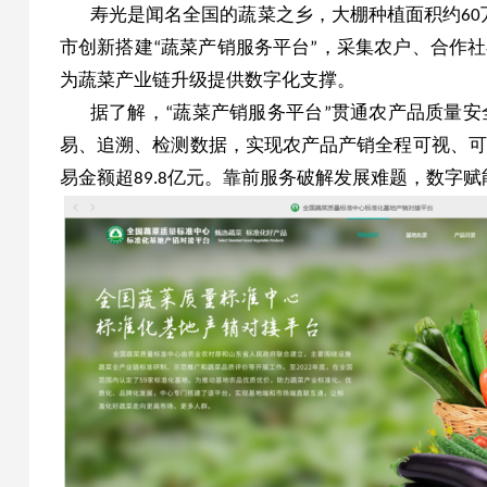
寿光是闻名全国的蔬菜之乡，大棚种植面积约
60
市创新搭建
“
蔬菜产销服务平台
”
，采集农户、合作社
为蔬菜产业链升级提供数字化支撑。
据了解，
“
蔬菜产销服务平台
”
贯通农产品质量安
易、追溯、检测数据，实现农产品产销全程可视、可
易金额超
89.8
亿元。靠前服务破解发展难题，数字赋