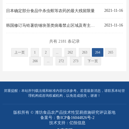
2021-11-16
日本确定部分食品中杀虫螟等农药的最大残留限量
2021-11-16
韩国修订马铃薯纺锤块茎类病毒禁止区域及寄主植物
共有 2181 条记录
上一页
1
2
...
262
263
264
265
266
...
272
273
下一页
郑重提醒：本站所刊载法规和标准内容仅供参考。若需最新消息，请联系本站管
理机构或咨询权威机构，以免造成损失，谢谢！
版权所有 © 潍坊食品农产品技术性贸易措施研究评议基地
备案号：
鲁ICP备16044826号-2
技术支持：
亿恒信息