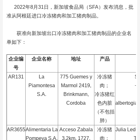
2022年8月31日，新加坡食品局（SFA）发布消息，批
准从阿根廷
进口
冷
冻猪肉
和加工猪
肉制品
。
获准向新加坡出口冷冻猪肉和加工猪肉制品的企业名
单如下：
企业编
企业名称
地址
产品
号
AR131
La
775 Guemes y
冷冻猪
Se
Piamontesa
Marmol 2419,
肉；
+
S.A.
Brinkmann,
冷冻猪红
Cordoba
色内脏
albertogi
（不包括
肺）
AR3655
Alimentaria La
Acceso Zabala
冷冻猪
Julia Lede
Pompeya S.A.
3.2km, 1727,
肉；
T: