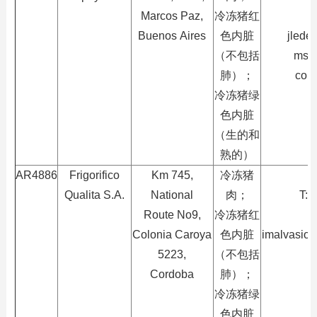
Marcos Paz,
冷冻猪红
Buenos Aires
色内脏
jlede
（不包括
mso
肺）；
com
冷冻猪绿
色内脏
（生的和
熟的）
AR4886
Frigorifico
Km 745,
冷冻猪
I
Qualita S.A.
Natio
nal
肉；
T:
Route No9,
冷冻猪红
Colo
nia Caroya
色内脏
imalvasio@
5223,
（不包括
Cordoba
肺）；
冷冻猪绿
色内脏